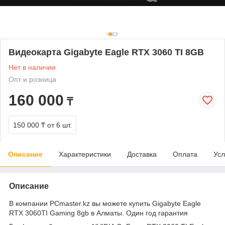
Видеокарта Gigabyte Eagle RTX 3060 TI 8GB
Нет в наличии
Опт и розница
160 000
₸
150 000 ₸
от 6 шт.
Описание
Характеристики
Доставка
Оплата
Усл
Описание
В компании PCmaster.kz вы можете купить Gigabyte Eagle
RTX 3060TI Gaming 8gb в Алматы. Один год гарантия