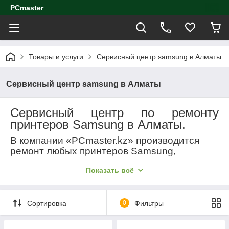
PCmaster
Товары и услуги
Сервисный центр samsung в Алматы
Сервисный центр samsung в Алматы
Сервисный центр по ремонту
принтеров
Samsung
в Алматы.
В компании «
PCmaster
.
kz
»
производится
ремонт любых принтеров
Samsung
,
заправка всех видов картриджей, а также
Показать всё
прошивка данных принтеров.
Качество
Опытные специалисты, грамотно выстроенная
Сортировка
0
Фильтры
система обучения и современное оборудование
позволяют качественно выполнять работы любой