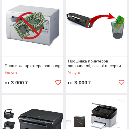
сложности по обслуживанию принтеров, в том числе
по прошивке принтеров и по заправке картриджей.
Скорость
Мы осуществляем быстрый ремонт картриджей и
принтеров, благодаря современным системам учета и
контроля, а также своевременной поставке
фирменных комплектующих и деталей. 80% запросов
от владельцев
принтеров
Samsung
решается в
течение 1 часа , а 90% таких запросов – в день
обращения.
Прошивка принтеров
Прошивка принтера samsung
samsung ml, scx, sl-m серии.
С уважением торгово-сервисная компания
Услуга
Услуга
«
PCmaster
.
kz
»
.
3 000
3 000
от
₸
от
₸