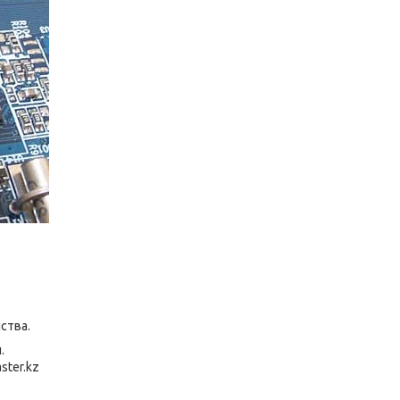
ства.
.
ter.kz