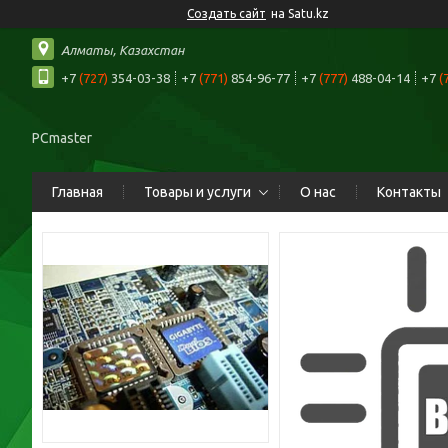
Создать сайт
на Satu.kz
Алматы, Казахстан
+7
(727)
354-03-38
+7
(771)
854-96-77
+7
(777)
488-04-14
+7
(
PCmaster
Главная
Товары и услуги
О нас
Контакты