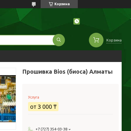
Корзина
Корзина
Прошивка Bios (биоса) Алматы
Услуга
от
3 000 ₸
+7 (727) 354-03-38