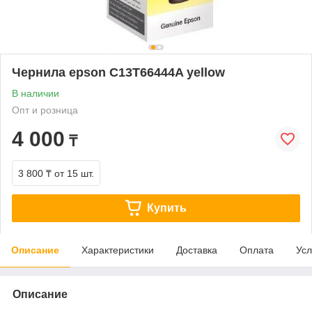
Чернила epson C13T66444A yellow
В наличии
Опт и розница
4 000
₸
3 800 ₸
от 15 шт.
Купить
Описание
Характеристики
Доставка
Оплата
Усл
Описание