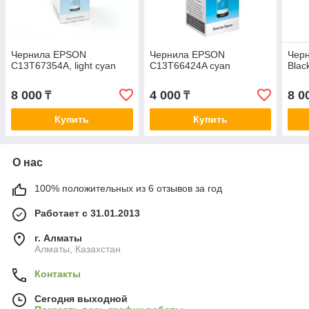
Чернила EPSON
Чернила EPSON
Черн
C13T67354A, light cyan
C13T66424A cyan
Blac
8 000
4 000
8 0
₸
₸
Купить
Купить
О нас
100% положительных из 6 отзывов за год
Работает с 31.01.2013
г. Алматы
Алматы, Казахстан
Контакты
Сегодня выходной