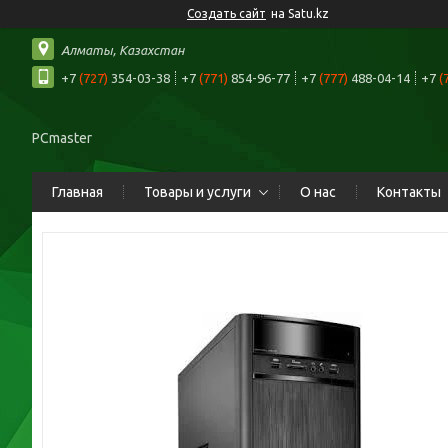
Создать сайт
на Satu.kz
Алматы, Казахстан
+7
(727)
354-03-38
+7
(771)
854-96-77
+7
(777)
488-04-14
+7
(
PCmaster
Главная
Товары и услуги
О нас
Контакты