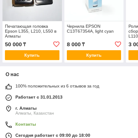
Печатающая головка
Чернила EPSON
Роли
Epson L355, L210, L550 в
C13T67354A, light cyan
сбо
Алматы
L110
50 000
8 000
3 0
₸
₸
Купить
Купить
О нас
100% положительных из 6 отзывов за год
Работает с 31.01.2013
г. Алматы
Алматы, Казахстан
Контакты
Сегодня работает с 09:00 до 18:00