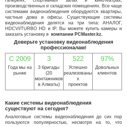
галереях, спортивных залах и кинотеатрах,
производственных и складских помещениях. Все чаще
системами видеонаблюдения оборудуются квартиры,
частные дома и офисы. Существующие системы
видеонаблюдения делятся на три типа: АНАЛОГ,
HDCVI/TURBO HD и IP. Вы можете купить камеры и
заказать установку в
компании
PCMaster
.
kz
.
Доверьте установку видеонаблюдения
профессионалам!
С 2009
3
522
97%
Года мы на
3 бригады
Успешно
Довольных
рынке
(20
реализованы
клиентов
монтажников
х
в Алматы)
проектов
Какие системы видеонаблюдения
существуют на сегодня?
Аналоговые системы видеонаблюдения до сих пор
пользуются популярностью, несмотря на то, что