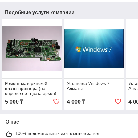
Подобные услуги компании
Ремонт материнской
Установка Windows 7
Уста
платы принтера (не
Алматы
Алм
определяет цвета epson)
5 000
4 000
4 0
₸
₸
О нас
100% положительных из 6 отзывов за год