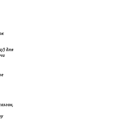
ок
/) для
чи
ые
азган,
ту