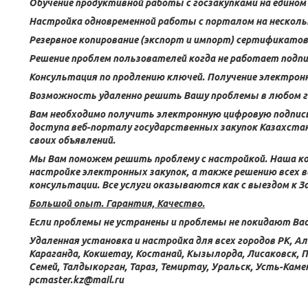
Обучение продуктивной работы с госзакупками на едином
Настройка одновременной работы с порталом на нескол
Резервное копирование (экспорт и импорт) сертификатов 
Решение проблем пользователей когда не работает подпи
Консультация по продлению ключей. Получение электронн
Возможность удаленно решить Вашу проблемы в любом г
Вам необходимо получить электронную цифровую подпись 
доступа веб-порталу государственных закупок Казахста
своих объявлений.
Мы Вам поможем решить проблему с настройкой. Наша ком
настройке электронных закупок, а также решению всех 
консультации. Все услуги оказываются как с выездом к За
Большой опыт. Гарантия, Качество.
Если проблемы не устранены и проблемы не покидают Ва
Удаленная установка и настройка для всех городов РК, 
Караганда, Кокшетау, Костанай, Кызылорда, Лисаковск, 
Семей, Талдыкорган, Тараз, Темиртау, Уральск, Усть-Ка
pcmaster
.kz
@mail.ru