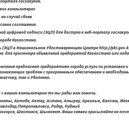
 портале госзакупок.
ьких компьютерах
на случай сбоев
сание соглашения.
ой цифровой подписи (ЭЦП) для доступа к веб-порталу госзакуп
ороде Казахстана.
(ЭЦП в Национальном Удостоверяющем Центре http://pki.gov.kz
на для просмотра объявлений предприятий Казахстана или пода
пания предлагает предприятиям города услуги по установке и
возникающих проблем с программным обеспечением и необходим
казчику, так и Удаленно.
с с вашим компьютером то мы рады вам помочь.
Алматы, Актобе, Актау, Астана, Атырау, Аркалык, Балхаш, Жезк
Павлодар,Петропавловск, Ридер, Рудный
меногорск, Шахтинск, Шымкент. Ваши заявки присылайте на поч