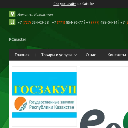
Создать сайт
на Satu.kz
Алматы, Казахстан
+7
(727)
354-03-38
+7
(771)
854-96-77
+7
(777)
488-04-14
+7
(
PCmaster
Главная
Товары и услуги
О нас
Контакты