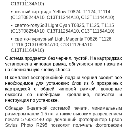
C13T11134A10)
желтый
картридж
Yellow T0824, T1124, T1114
(C13T08244A10, C13T11244A10, C13T11144A10)
светло
-
голубой
Light Cyan T0825, T1125, T1115
(C13T08254A10, C13T11254A10, C13T11154A10)
светло
-
пурпурный
Light Magenta T0826 T1126,
T1116 (C13T08264A10, C13T11264A10,
C13T11164A10)
Система продается без чернил, пустой. На картриджах
установлена чиповая рамка, обнуляется при нажатии
на специальную кнопку сброса.
В комплект бесперебойной подачи чернил входит все
необходимое для установки: блок из 6 прозрачных
картриджей с общей чиповой рамкой, донорные
емкости со шлейфами, крепления, перчатки и
инструкция по установке.
Обладая 6-цветной системой печати, минимальным
размером капли 1,5 пл, а также высоким разрешением
печати 5760х1440 dpi домашний фотопринтер Epson
Stylus Photo R295 позволят получать фотографии