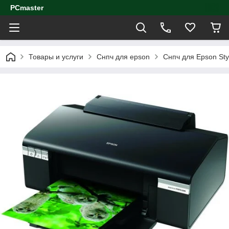
PCmaster
Товары и услуги
Снпч для epson
Снпч для Epson Sty