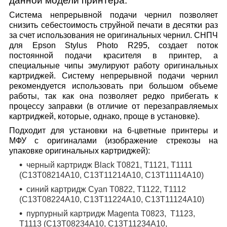
данной модели принтера.
Система непрерывной подачи чернил позволяет
снизить себестоимость струйной печати в десятки раз
за счет использования не оригинальных чернил. СНПЧ
для Epson Stylus Photo R295, создает поток
постоянной подачи красителя в принтер, а
специальные чипы эмулируют работу оригинальных
картриджей. Систему непрерывной подачи чернил
рекомендуется использовать при большом объеме
работы, так как она позволяет редко прибегать к
процессу заправки (в отличие от перезаправляемых
картриджей, которые, однако, проще в установке).
Подходит для установки на 6-цветные принтеры и
МФУ с оригиналами (изображение стрекозы на
упаковке оригинальных картриджей):
черный
картридж
Black T0821, T1121, T1111
(C13T08214A10, C13T11214A10, C13T11114A10)
синий
картридж
Cyan T0822, T1122, T1112
(C13T08224A10, C13T11224A10, C13T11124A10)
пурпурный
картридж
Magenta T0823, T1123,
T1113 (C13T08234A10, C13T11234A10,