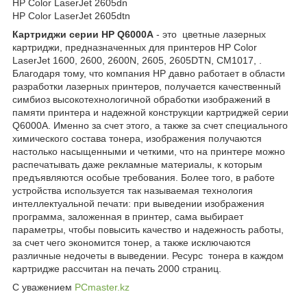
HP Color LaserJet 2605dn
HP Color LaserJet 2605dtn
Картриджи серии HP Q6000A
- это цветные лазерных
картриджи, предназначенных для принтеров HP Color
LaserJet 1600, 2600, 2600N, 2605, 2605DTN, CM1017, .
Благодаря тому, что компания HP давно работает в области
разработки лазерных принтеров, получается качественный
симбиоз высокотехнологичной обработки изображений в
памяти принтера и надежной конструкции картриджей серии
Q6000A. Именно за счет этого, а также за счет специального
химического состава тонера, изображения получаются
настолько насыщенными и четкими, что на принтере можно
распечатывать даже рекламные материалы, к которым
предъявляются особые требования. Более того, в работе
устройства используется так называемая технология
интеллектуальной печати: при выведении изображения
программа, заложенная в принтер, сама выбирает
параметры, чтобы повысить качество и надежность работы,
за счет чего экономится тонер, а также исключаются
различные недочеты в выведении. Ресурс тонера в каждом
картридже рассчитан на печать 2000 страниц.
С уважением
PCmaster.kz