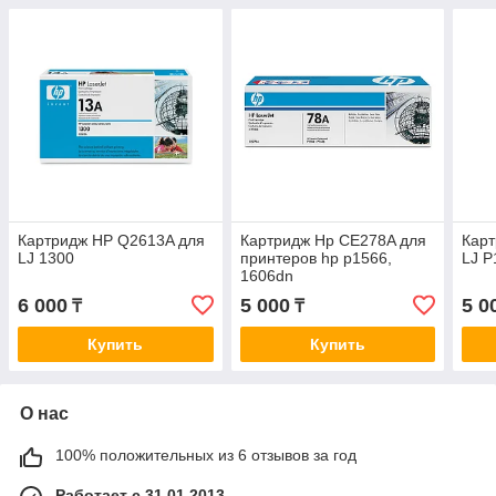
Картридж HP Q2613A для
Картридж Hp CE278A для
Карт
LJ 1300
принтеров hp p1566,
LJ 
1606dn
6 000
5 000
5 0
₸
₸
Купить
Купить
О нас
100% положительных из 6 отзывов за год
Работает с 31.01.2013