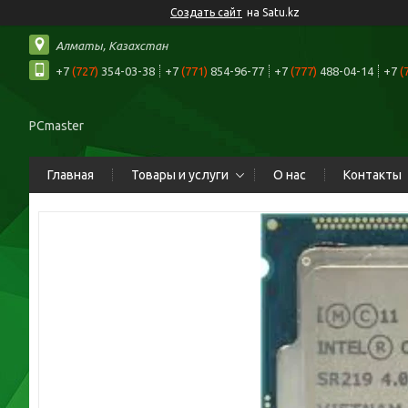
Создать сайт
на Satu.kz
Алматы, Казахстан
+7
(727)
354-03-38
+7
(771)
854-96-77
+7
(777)
488-04-14
+7
(
PCmaster
Главная
Товары и услуги
О нас
Контакты