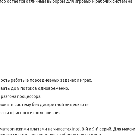
 пор остаётся отличным выбором для игровых и рабочих систем на
рость работы в повседневных задачах и играх.
ывать до 8 потоков одновременно.
разгона процессора.
льзовать систему без дискретной видеокарты.
го и офисного использования.
атеринскими платами на чипсетах Intel 8-й и 9-й серий. Для макс
ную систему охлаждения, особенно при разгоне.