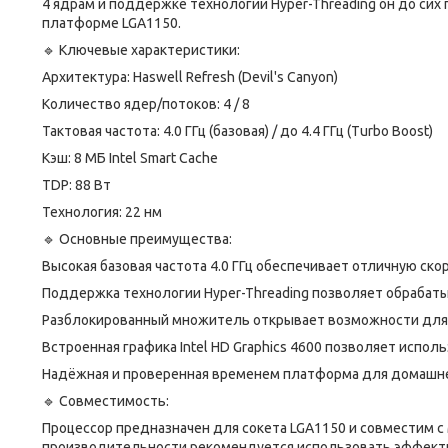
4 ядрам и поддержке технологии Hyper-Threading он до сих
платформе LGA1150.
🔹 Ключевые характеристики:
Архитектура: Haswell Refresh (Devil's Canyon)
Количество ядер/потоков: 4 / 8
Тактовая частота: 4.0 ГГц (базовая) / до 4.4 ГГц (Turbo Boost)
Кэш: 8 МБ Intel Smart Cache
TDP: 88 Вт
Технология: 22 нм
🔹 Основные преимущества:
Высокая базовая частота 4.0 ГГц обеспечивает отличную ско
Поддержка технологии Hyper-Threading позволяет обрабат
Разблокированный множитель открывает возможности для 
Встроенная графика Intel HD Graphics 4600 позволяет испо
Надёжная и проверенная временем платформа для домашне
🔹 Совместимость:
Процессор предназначен для сокета LGA1150 и совместим с м
производительности рекомендуется использовать эффектив