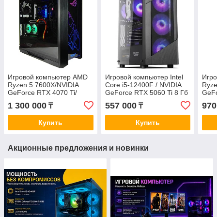
Игровой компьютер AMD
Игровой компьютер Intel
Игр
Ryzen 5 7600X/NVIDIA
Core i5-12400F / NVIDIA
Ryze
GeForce RTX 4070 Ti/
GeForce RTX 5060 Ti 8 Гб
GeFo
32GB/ SSD 2000 Гб/ DOS
/ 32 Гб / SSD 1024 Гб / Win
/ SS
1 300 000
557 000
970
₸
₸
11 Pro
Купить
Купить
Акционные предложения и новинки