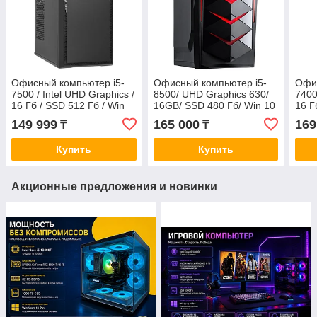
Офисный компьютер i5-
Офисный компьютер i5-
Офис
7500 / Intel UHD Graphics /
8500/ UHD Graphics 630/
7400
16 Гб / SSD 512 Гб / Win
16GB/ SSD 480 Гб/ Win 10
16 Г
11
10
149 999
165 000
169
₸
₸
Купить
Купить
Акционные предложения и новинки