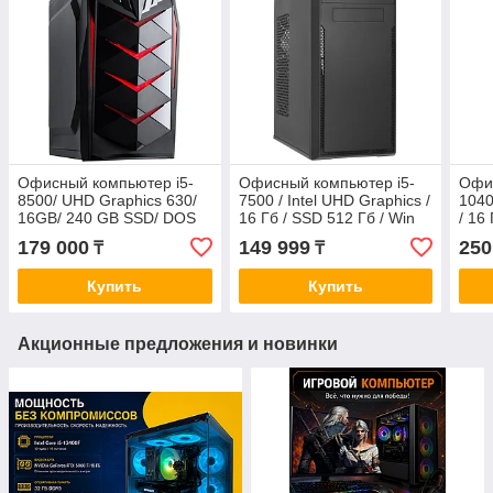
Офисный компьютер i5-
Офисный компьютер i5-
Офис
8500/ UHD Graphics 630/
7500 / Intel UHD Graphics /
1040
16GB/ 240 GB SSD/ DOS
16 Гб / SSD 512 Гб / Win
/ 16
11
10
179 000
149 999
250
₸
₸
Купить
Купить
Акционные предложения и новинки