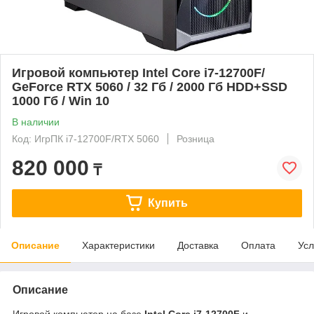
Игровой компьютер Intel Core i7-12700F/
GeForce RTX 5060 / 32 Гб / 2000 Гб HDD+SSD
1000 Гб / Win 10
В наличии
Код: ИгрПК i7-12700F/RTX 5060
Розница
820 000
₸
Купить
Описание
Характеристики
Доставка
Оплата
Усл
Описание
Игровой компьютер на базе
Intel Core i7-12700F
и