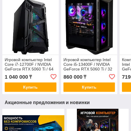
Игровой компьютер Intel
Игровой компьютер Intel
Комп
Core i7-12700F / NVIDIA
Core i5-13400F / NVIDIA
Inte
GeForce RTX 5060 Ti / 64
GeForce RTX 5060 Ti / 32
GeFo
Гб / 2000 Гб SSD 1000 Гб /
Гб / 2000 Гб HDD+SSD
/ 20
1 040 000
860 000
719
₸
₸
Win 10
1000 Гб / Win 10
Гб /
Купить
Купить
Акционные предложения и новинки