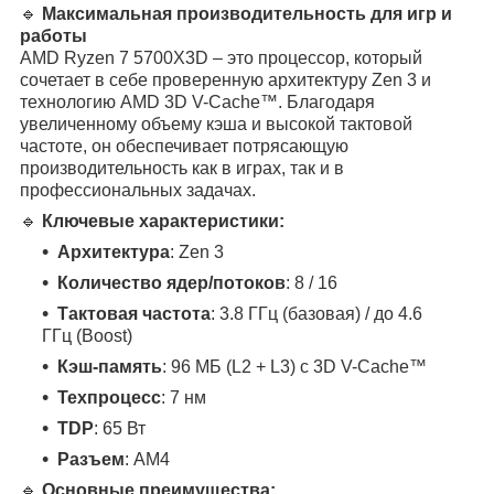
🔹
Максимальная производительность для игр и
работы
AMD Ryzen 7 5700X3D – это процессор, который
сочетает в себе проверенную архитектуру Zen 3 и
технологию AMD 3D V-Cache™. Благодаря
увеличенному объему кэша и высокой тактовой
частоте, он обеспечивает потрясающую
производительность как в играх, так и в
профессиональных задачах.
🔹
Ключевые характеристики:
Архитектура
: Zen 3
Количество ядер/потоков
: 8 / 16
Тактовая частота
: 3.8 ГГц (базовая) / до 4.6
ГГц (Boost)
Кэш-память
: 96 МБ (L2 + L3) с 3D V-Cache™
Техпроцесс
: 7 нм
TDP
: 65 Вт
Разъем
: AM4
🔹
Основные преимущества: