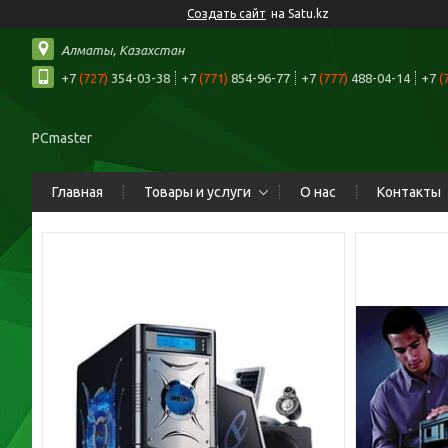
Создать сайт
на Satu.kz
Алматы, Казахстан
+7
(727)
354-03-38
+7
(771)
854-96-77
+7
(777)
488-04-14
+7
(
PCmaster
Главная
Товары и услуги
О нас
Контакты