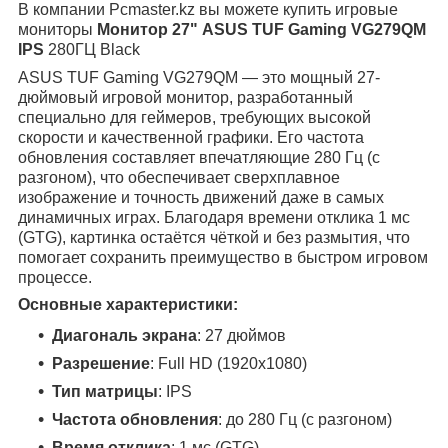
В компании Pcmaster.kz вы можете купить игровые
мониторы
Монитор 27" ASUS TUF Gaming VG279QM
IPS
280ГЦ Black
ASUS TUF Gaming VG279QM — это мощный 27-
дюймовый игровой монитор, разработанный
специально для геймеров, требующих высокой
скорости и качественной графики. Его частота
обновления составляет впечатляющие 280 Гц (с
разгоном), что обеспечивает сверхплавное
изображение и точность движений даже в самых
динамичных играх. Благодаря времени отклика 1 мс
(GTG), картинка остаётся чёткой и без размытия, что
помогает сохранить преимущество в быстром игровом
процессе.
Основные характеристики:
Диагональ экрана
: 27 дюймов
Разрешение
: Full HD (1920x1080)
Тип матрицы
: IPS
Частота обновления
: до 280 Гц (с разгоном)
Время отклика
: 1 мс (GTG)