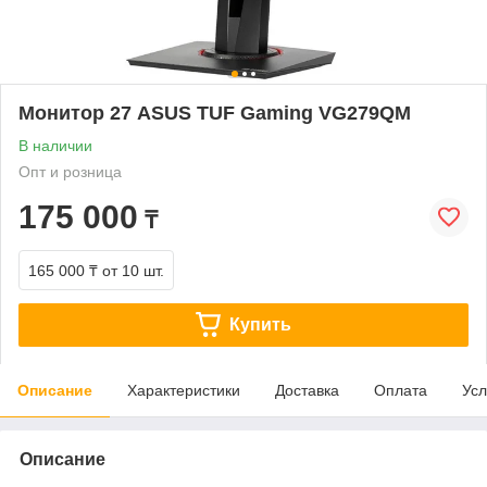
Монитор 27 ASUS TUF Gaming VG279QM
В наличии
Опт и розница
175 000
₸
165 000 ₸
от 10 шт.
Купить
Описание
Характеристики
Доставка
Оплата
Усл
Описание