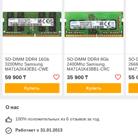
SO-DIMM DDR4 16Gb
SO-DIMM DDR4 8Gb
SO-
3200Mhz Samsung
2400Mhz Samsung
266
M471A2K43EB1-CWE
M471A1K43BB1-CRC
M47
59 900
35 900
55 
₸
₸
Купить
Купить
О нас
100% положительных из 6 отзывов за год
Работает с 31.01.2013