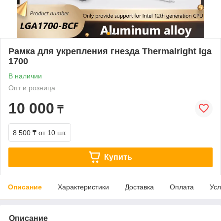
Рамка для укрепления гнезда Thermalright lga
1700
В наличии
Опт и розница
10 000
₸
8 500 ₸
от 10 шт.
Купить
Описание
Характеристики
Доставка
Оплата
Усл
Описание