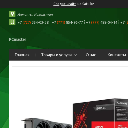
Создать сайт
на Satu.kz
Алматы, Казахстан
+7
(727)
354-03-38
+7
(771)
854-96-77
+7
(777)
488-04-14
+7
(
PCmaster
Главная
Товары и услуги
О нас
Контакты