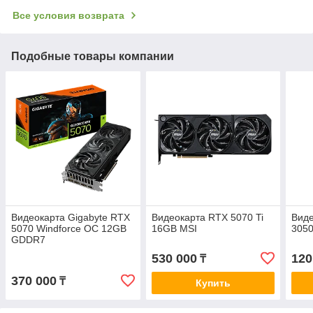
Все условия возврата
Подобные товары компании
Видеокарта Gigabyte RTX
Видеокарта RTX 5070 Ti
Виде
5070 Windforce OC 12GB
16GB MSI
305
GDDR7
530 000
120
₸
370 000
₸
Купить